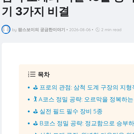
기 3가지 비결
by
팜스보이의 궁금한이야기
•
2026-08-06
•
2 min read
목차
⛳ 프로의 관점: 삼척 도계 구장의 지형
🏌️ A코스 정밀 공략: 오르막을 정복하
⛳ 실전 필드 필수 장비 5종
⛳ B코스 정밀 공략: 정교함으로 승부