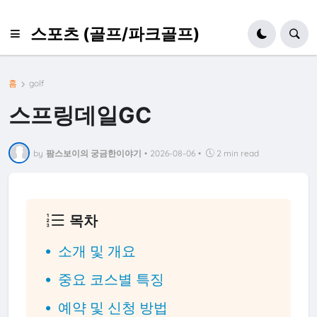
스포츠 (골프/파크골프)
홈
golf
스프링데일GC
by
팜스보이의 궁금한이야기
•
2026-08-06
•
2 min read
목차
소개 및 개요
중요 코스별 특징
예약 및 신청 방법