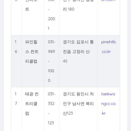
트
-
리 180
200
1
1
파인힐
031-
경기도 김포시 통
pinehills
6
스 컨트
989
진읍 고정리 산
.co.kr
리클럽
-
45
100
0
1
태광 컨
031-
경기도 용인시 처
taekwa
7
트리클
332
인구 남사면 북리
ngcc.co
럽
-
산123
.kr
123