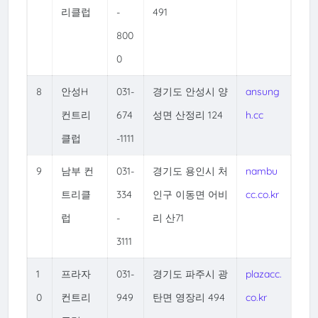
리클럽
-
491
800
0
8
안성H
031-
경기도 안성시 양
ansung
컨트리
674
성면 산정리 124
h.cc
클럽
-1111
9
남부 컨
031-
경기도 용인시 처
nambu
트리클
334
인구 이동면 어비
cc.co.kr
럽
-
리 산71
3111
1
프라자
031-
경기도 파주시 광
plazacc.
0
컨트리
949
탄면 영장리 494
co.kr