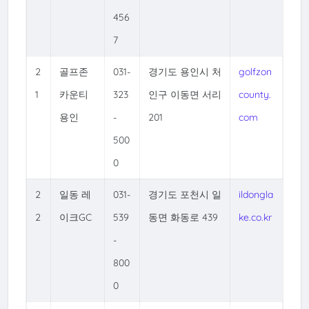
456
7
2
골프존
031-
경기도 용인시 처
golfzon
1
카운티
323
인구 이동면 서리
county.
용인
-
201
com
500
0
2
일동 레
031-
경기도 포천시 일
ildongla
2
이크GC
539
동면 화동로 439
ke.co.kr
-
800
0