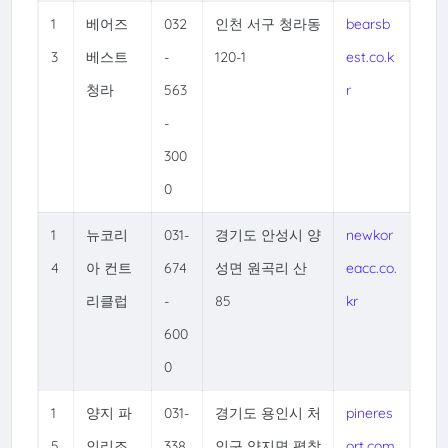
1
베어즈
032
인천 서구 청라동
bearsb
3
베스트
-
120-1
est.co.k
청라
563
r
-
300
0
1
뉴코리
031-
경기도 안성시 양
newkor
4
아 컨트
674
성면 원곡리 산
eacc.co.
리클럽
-
85
kr
600
0
1
양지 파
031-
경기도 용인시 처
pineres
5
인리조
338
인구 양지면 평창
ort.com