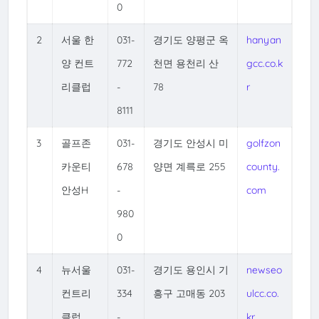
0
2
서울 한
031-
경기도 양평군 옥
hanyan
양 컨트
772
천면 용천리 산
gcc.co.k
리클럽
-
78
r
8111
3
골프존
031-
경기도 안성시 미
golfzon
카운티
678
양면 계륵로 255
county.
안성H
-
com
980
0
4
뉴서울
031-
경기도 용인시 기
newseo
컨트리
334
흥구 고매동 203
ulcc.co.
클럽
-
kr