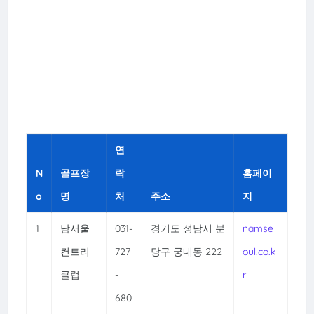
연
N
골프장
락
홈페이
o
명
처
주소
지
1
남서울
031-
경기도 성남시 분
namse
컨트리
727
당구 궁내동 222
oul.co.k
클럽
-
r
680