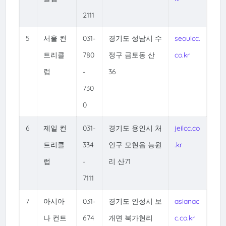
2111
5
서울 컨
031-
경기도 성남시 수
seoulcc.
트리클
780
정구 금토동 산
co.kr
럽
-
36
730
0
6
제일 컨
031-
경기도 용인시 처
jeilcc.co
트리클
334
인구 모현읍 능원
.kr
럽
-
리 산71
7111
7
아시아
031-
경기도 안성시 보
asianac
나 컨트
674
개면 북가현리
c.co.kr