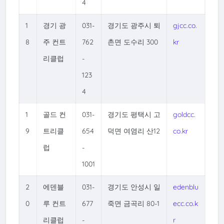
4
1
경기 광
031-
경기도 광주시 퇴
gjcc.co.
8
주 컨트
762
촌면 도수리 300
kr
리클럽
-
123
4
1
골드 컨
031-
경기도 평택시 고
goldcc.
9
트리클
654
덕면 여염리 산12
co.kr
럽
-
1001
2
에덴블
031-
경기도 안성시 일
edenblu
0
루 컨트
677
죽면 금곡리 80-1
ecc.co.k
리클럽
-
r