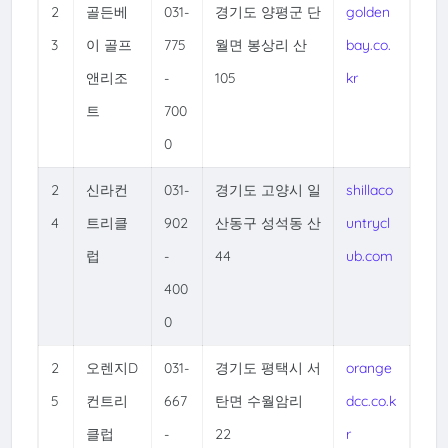
2
골든베
031-
경기도 양평군 단
golden
3
이 골프
775
월면 봉상리 산
bay.co.
앤리조
-
105
kr
트
700
0
2
신라컨
031-
경기도 고양시 일
shillaco
4
트리클
902
산동구 성석동 산
untrycl
럽
-
44
ub.com
400
0
2
오렌지D
031-
경기도 평택시 서
orange
5
컨트리
667
탄면 수월암리
dcc.co.k
클럽
-
22
r