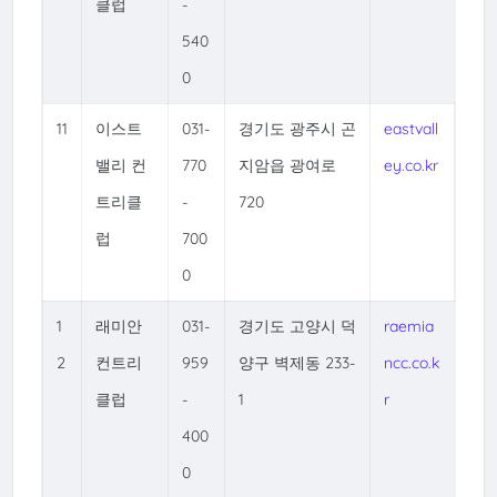
클럽
-
540
0
11
이스트
031-
경기도 광주시 곤
eastvall
밸리 컨
770
지암읍 광여로
ey.co.kr
트리클
-
720
럽
700
0
1
래미안
031-
경기도 고양시 덕
raemia
2
컨트리
959
양구 벽제동 233-
ncc.co.k
클럽
-
1
r
400
0